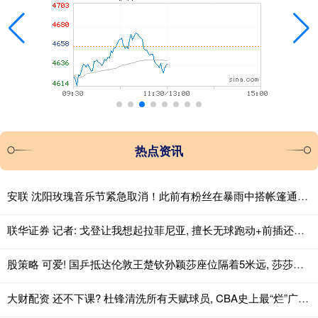
热点资讯
安联 沈阳玫瑰音乐节紧急取消！此前有粉丝在暴雨中搭帐篷通宵排队
联华证券 记者: 戈登让我想起拉菲尼亚, 擅长无球跑动+前插还能进球
股策略 可爱! 国乒抵达伦敦王楚钦孙颖莎座位隔着5米远, 莎莎偷瞄大头一眼
大财配资 还不下课? 杜锋清洗所有天赋球员, CBA史上最“烂”广东队诞生!