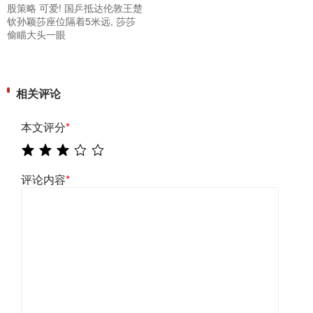
股策略 可爱! 国乒抵达伦敦王楚
钦孙颖莎座位隔着5米远, 莎莎
偷瞄大头一眼
相关评论
本文评分
*
评论内容
*