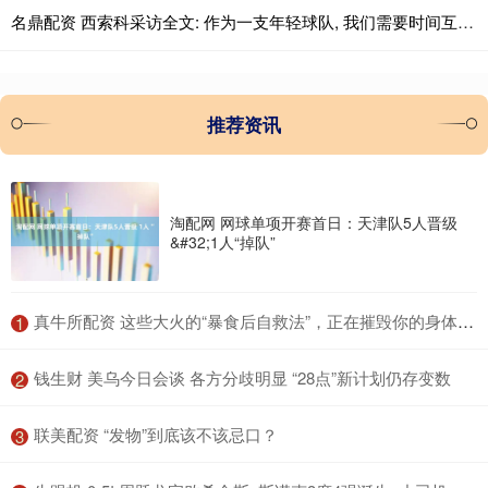
名鼎配资 西索科采访全文: 作为一支年轻球队, 我们需要时间互相了解
推荐资讯
淘配网 网球单项开赛首日：天津队5人晋级
&#32;1人“掉队”
​真牛所配资 这些大火的“暴食后自救法”，正在摧毁你的身体！很多人中招
1
​钱生财 美乌今日会谈 各方分歧明显 “28点”新计划仍存变数
2
​联美配资 “发物”到底该不该忌口？
3