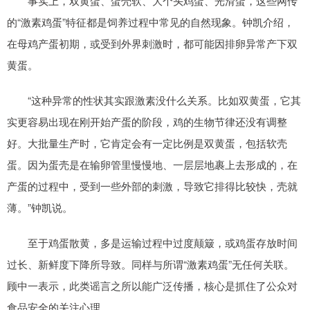
事实上，双黄蛋、蛋壳软、大个头鸡蛋、光滑蛋，这些网传
的“激素鸡蛋”特征都是饲养过程中常见的自然现象。钟凯介绍，
在母鸡产蛋初期，或受到外界刺激时，都可能因排卵异常产下双
黄蛋。
“这种异常的性状其实跟激素没什么关系。比如双黄蛋，它其
实更容易出现在刚开始产蛋的阶段，鸡的生物节律还没有调整
好。大批量生产时，它肯定会有一定比例是双黄蛋，包括软壳
蛋。因为蛋壳是在输卵管里慢慢地、一层层地裹上去形成的，在
产蛋的过程中，受到一些外部的刺激，导致它排得比较快，壳就
薄。”钟凯说。
至于鸡蛋散黄，多是运输过程中过度颠簸，或鸡蛋存放时间
过长、新鲜度下降所导致。同样与所谓“激素鸡蛋”无任何关联。
顾中一表示，此类谣言之所以能广泛传播，核心是抓住了公众对
食品安全的关注心理。