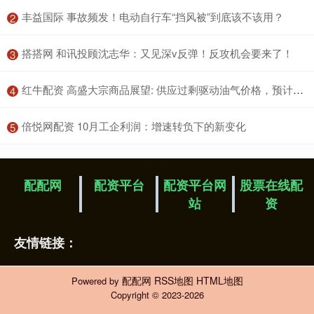
​丰益国际 事故频发！电动自行车“挡风被”到底该不该用？
2
​搭搭网 和讯投顾沈志华：又见深v反弹！反攻机会要来了！
3
​红牛配资 高盛大宗商品展望: 供应过剩驱动油气价格，预计油价在2026年中触底
4
​倍悦网配资 10月工企利润：增速转负下的新变化
5
配配网
配资平台
配资平台网
股票在线配
站
资
友情链接：
配配网
RSS地图
HTML地图
Powered by
Copyright
© 2023-2026