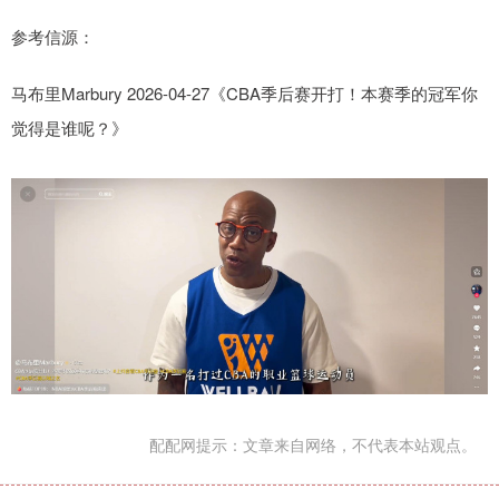
参考信源：
马布里Marbury 2026-04-27《CBA季后赛开打！本赛季的冠军你
觉得是谁呢？》
配配网提示：文章来自网络，不代表本站观点。