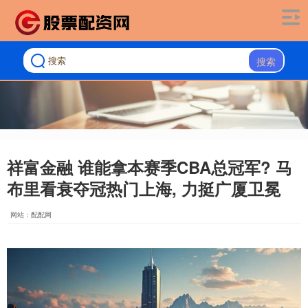
搜索
祥富金融 谁能拿本赛季CBA总冠军? 马
布里看衰夺冠热门上海, 力挺广厦卫冕
网站：配配网