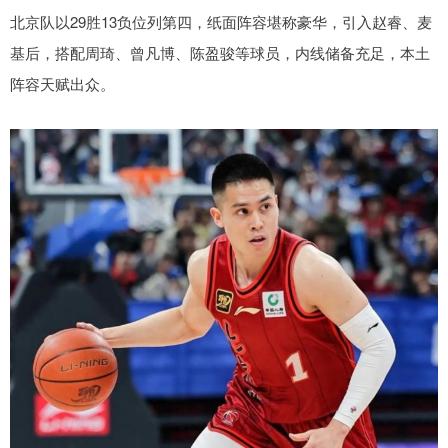
北京队以29胜13负位列第四，纸面阵容堪称豪华，引入赵睿、麦
基后，搭配周琦、曾凡博、陈盈骏等球员，内线储备充足，本土
阵容天赋出众。