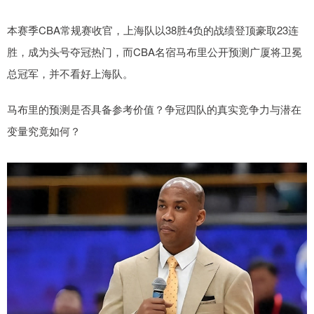
本赛季CBA常规赛收官，上海队以38胜4负的战绩登顶豪取23连
胜，成为头号夺冠热门，而CBA名宿马布里公开预测广厦将卫冕
总冠军，并不看好上海队。
马布里的预测是否具备参考价值？争冠四队的真实竞争力与潜在
变量究竟如何？