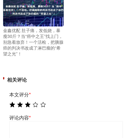
金鑫优配 肚子痛，发低烧，暴
瘦30斤？当“癌中之王”找上门，
别急着放弃！一个活检，把胰腺
癌的判决书改成了淋巴瘤的“希
望之光”！
相关评论
本文评分
*
评论内容
*