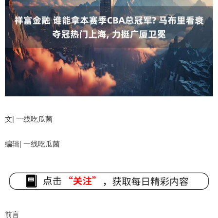
文| 一线吃瓜菌
编辑| 一线吃瓜菌
前言