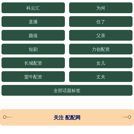
科云汇
为何
直播
住了
颜值
父亲
短剧
力创配资
长城配资
女儿
盟牛配资
丈夫
全部话题标签
关注 配配网