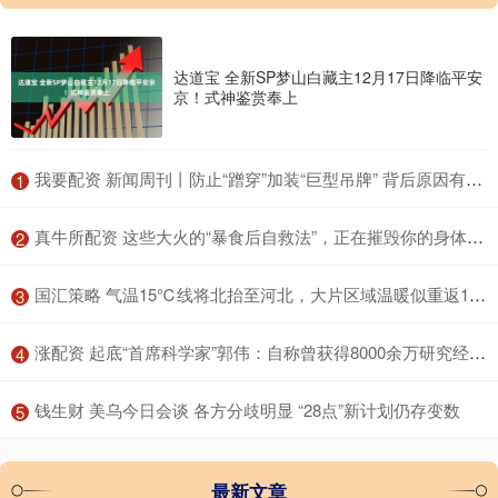
达道宝 全新SP梦山白藏主12月17日降临平安
京！式神鉴赏奉上
​我要配资 新闻周刊丨防止“蹭穿”加装“巨型吊牌” 背后原因有些无奈
1
​真牛所配资 这些大火的“暴食后自救法”，正在摧毁你的身体！很多人中招
2
​国汇策略 气温15℃线将北抬至河北，大片区域温暖似重返10月，说好的冷空气降温呢？
3
​涨配资 起底“首席科学家”郭伟：自称曾获得8000余万研究经费，关联9家企业，不发工资被多家法院“限高”；其博导申报材料曝光
4
​钱生财 美乌今日会谈 各方分歧明显 “28点”新计划仍存变数
5
最新文章