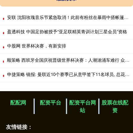
安联 沈阳玫瑰音乐节紧急取消！此前有粉丝在暴雨中搭帐篷通宵排队
盈透科技 中国足协被授予“亚足联精英青训计划三星会员”资格
中股网 世界杯决赛，有新安排
顺策略 西班牙全国庆祝晋级世界杯决赛：人潮汹涌车难行 众人模仿“维京划船”
申捷策略 镜报: 曼联近10个赛季已从意甲签下11名球员, 总花费超6.5亿
配配网
配资平台
配资平台网
股票在线配
站
资
友情链接：