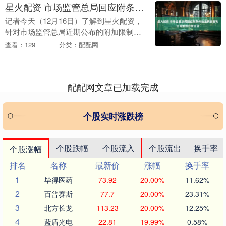
星火配资 市场监管总局回应附条件批准两家智利公司新设合营企业
记者今天（12月16日）了解到星火配资，
针对市场监管总局近期公布的附加限制性
条件批准智利国家铜业公司与智利化工矿
查看：129
分类：配配网
业公司新设合营企业案的公告，引发较多
社会公众关注....
配配网文章已加载完成
个股实时涨跌榜
个股跌幅
个股流入
个股流出
换手率
个股涨幅
排名
名称
最新价
涨幅
换手率
1
毕得医药
73.92
20.00%
11.62%
2
百普赛斯
77.7
20.00%
23.31%
3
北方长龙
113.23
20.00%
12.25%
4
蓝盾光电
22.81
19.99%
0.58%