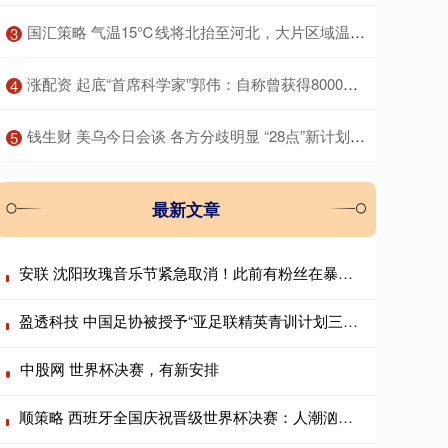
​国汇策略 气温15℃线将北抬至河北，大片区域温暖似重返10月，说好的冷空气降温呢？
3
​涨配资 起底“首席科学家”郭伟：自称曾获得8000余万研究经费，关联9家企业，不发工资被多家法院“限高”；其博导申报材料曝光
4
​钱生财 美乌今日会谈 各方分歧明显 “28点”新计划仍存变数
5
最新文章
安联 沈阳玫瑰音乐节紧急取消！此前有粉丝在暴雨中搭帐篷通宵排队
盈透科技 中国足协被授予“亚足联精英青训计划三星会员”资格
中股网 世界杯决赛，有新安排
顺策略 西班牙全国庆祝晋级世界杯决赛：人潮汹涌车难行 众人模仿“维京划船”