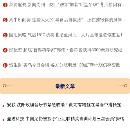
​我要配资 新闻周刊丨防止“蹭穿”加装“巨型吊牌” 背后原因有些无奈
1
​真牛所配资 这些大火的“暴食后自救法”，正在摧毁你的身体！很多人中招
2
​国汇策略 气温15℃线将北抬至河北，大片区域温暖似重返10月，说好的冷空气降温呢？
3
​涨配资 起底“首席科学家”郭伟：自称曾获得8000余万研究经费，关联9家企业，不发工资被多家法院“限高”；其博导申报材料曝光
4
​钱生财 美乌今日会谈 各方分歧明显 “28点”新计划仍存变数
5
最新文章
安联 沈阳玫瑰音乐节紧急取消！此前有粉丝在暴雨中搭帐篷通宵排队
盈透科技 中国足协被授予“亚足联精英青训计划三星会员”资格