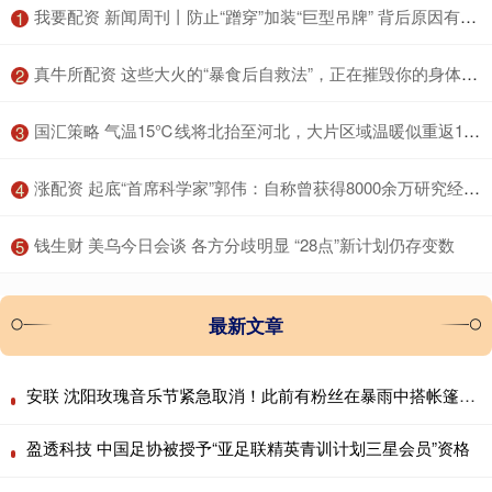
​我要配资 新闻周刊丨防止“蹭穿”加装“巨型吊牌” 背后原因有些无奈
1
​真牛所配资 这些大火的“暴食后自救法”，正在摧毁你的身体！很多人中招
2
​国汇策略 气温15℃线将北抬至河北，大片区域温暖似重返10月，说好的冷空气降温呢？
3
​涨配资 起底“首席科学家”郭伟：自称曾获得8000余万研究经费，关联9家企业，不发工资被多家法院“限高”；其博导申报材料曝光
4
​钱生财 美乌今日会谈 各方分歧明显 “28点”新计划仍存变数
5
最新文章
安联 沈阳玫瑰音乐节紧急取消！此前有粉丝在暴雨中搭帐篷通宵排队
盈透科技 中国足协被授予“亚足联精英青训计划三星会员”资格