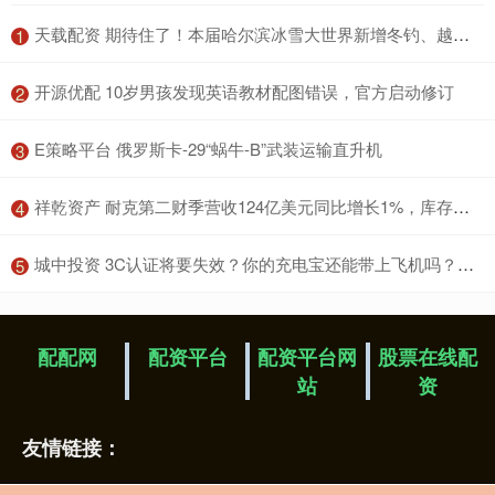
​天载配资 期待住了！本届哈尔滨冰雪大世界新增冬钓、越野滑雪等
1
​开源优配 10岁男孩发现英语教材配图错误，官方启动修订
2
​E策略平台 俄罗斯卡-29“蜗牛-B”武装运输直升机
3
​祥乾资产 耐克第二财季营收124亿美元同比增长1%，库存改善，北美市场回暖 | 财报见闻
4
​城中投资 3C认证将要失效？你的充电宝还能带上飞机吗？答案来了！
5
配配网
配资平台
配资平台网
股票在线配
站
资
友情链接：