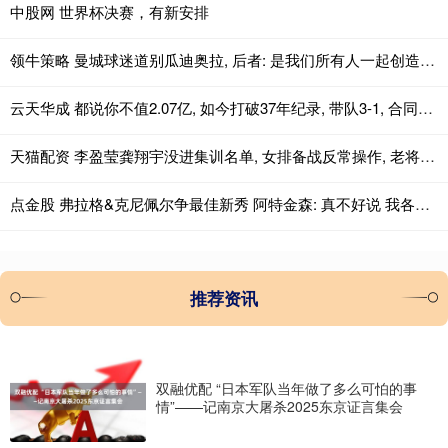
中股网 世界杯决赛，有新安排
领牛策略 曼城球迷道别瓜迪奥拉, 后者: 是我们所有人一起创造了情感
云天华成 都说你不值2.07亿, 如今打破37年纪录, 带队3-1, 合同成白菜价
天猫配资 李盈莹龚翔宇没进集训名单, 女排备战反常操作, 老将新人各司其职
点金股 弗拉格&克尼佩尔争最佳新秀 阿特金森: 真不好说 我各投半票吧
推荐资讯
双融优配 “日本军队当年做了多么可怕的事
情”——记南京大屠杀2025东京证言集会