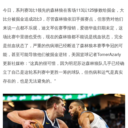
今日，系列赛3比1领先的森林狼在客场113以125惨败给掘金，大
比分被掘金追成2比3，尽管森林狼依旧手握赛点，但形势对他们
来说一点都不乐观，迪文琴佐赛季报销，爱德华兹归期未定，这
场比赛中里德也受伤，现在的森林狼都不能说是残血状态，完全
是丝血状态了，严重的伤病潮已经断送了森林狼本赛季争冠的可
能，甚至可能导致他们被掘金逆转，美国篮球记者TomerAzarly
更新社媒称：“这真的很可惜，因为明尼苏达森林狼队几乎已经确
立了自己是这轮系列赛中更胜一筹的球队，但伤病和运气是真实
存在的，也是无法避免的。”