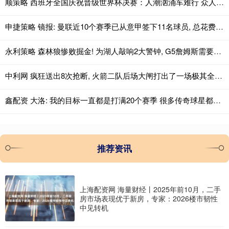
顺策略 西班牙全国庆祝晋级世界杯决赛：人潮汹涌车难行 众人模仿“维京划船”
申捷策略 镜报: 曼联近10个赛季已从意甲签下11名球员, 总花费超6.5亿
永利策略 森林狼惨败掘金! 为湖人敲响2大警钟, G5詹姆斯需要里夫斯复出
中利网 疯狂送出8次抢断, 火箭二队后场大闸打出了一场极其全面的比赛?
鑫配资 大洛: 我的目标一直都是打满20个赛季 很多传奇球星都打了20年
推荐资讯
上海配资网 海量财经丨2025年前10月，二手
房市场表现优于新房，专家：2026楼市韧性
中见转机