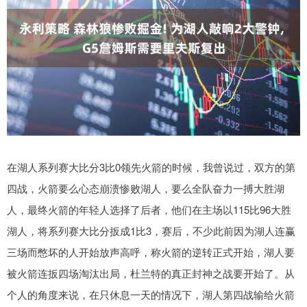
在湖人系列赛大比分3比0领先火箭的时候，我曾说过，双方的第
四战，火箭要么心态崩溃惨败湖人，要么全队奋力一搏大胜湖
人，最终火箭的年轻人选择了后者，他们在主场以115比96大胜
湖人，将系列赛大比分扳成1比3，赛后，不少此前因为湖人连赢
三场而憋坏的人开始放声高呼，称火箭的逆转正式开始，湖人要
被火箭连扳四场淘汰出局，杜兰特的真正封神之战要开始了。从
个人的角度来说，在只休息一天的情况下，湖人第四战输给火箭