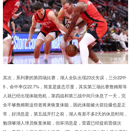
其次，系列赛的第四场比赛，湖人全队出现23次失误，三分22中
5，命中率仅22.7%，简直是疲态尽显，其实第三场比赛詹姆斯等
人就已经出现体能危机，第四战和第三战中间只休息了一天，完
全不够詹姆斯这些老将来恢复体能，因此体能被火箭拉爆也是正
常，好消息是，第五战开打之前，湖人有差不多2天的休息时间，
勉强够湖人球员恢复体能，但坏消息是，雷霆已经提前晋级次