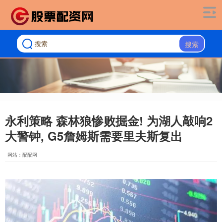
搜索
永利策略 森林狼惨败掘金! 为湖人敲响2
大警钟, G5詹姆斯需要里夫斯复出
网站：配配网