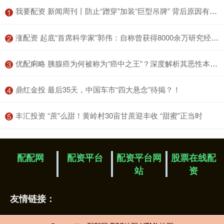
​我要配资 新闻周刊丨防止“蹭穿”加装“巨型吊牌” 背后原因有些无奈
1
​涨配资 起底“首席科学家”郭伟：自称曾获得8000余万研究经费，关联9家企业，不发工资被多家法院“限高”；其博导申报材料曝光
2
​优配痢略 胰腺癌为何被称为“癌中之王”？深度解析其恶性本质与治疗困境
3
​鼎红金投 最后35天，中国车市“四大悬念”待揭？！
4
​丰汇投资 “蔗”么甜！黄岭村30亩甘蔗迎丰收 “甜蜜”正当时
5
配配网
配资平台
配资平台网
股票在线配
站
资
友情链接：