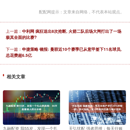
配配网提示：文章来自网络，不代表本站观点。
上一篇：
中利网 疯狂送出8次抢断, 火箭二队后场大闸打出了一场
极其全面的比赛?
下一篇：
申捷策略 镜报: 曼联近10个赛季已从意甲签下11名球员,
总花费超6.5亿
相关文章
九融配资 我55岁，发现一个扎
天弘忧配 强者思维：每天往账