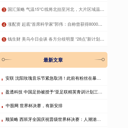
​国汇策略 气温15℃线将北抬至河北，大片区域温暖似重返10月，说好的冷空气降温呢？
3
​涨配资 起底“首席科学家”郭伟：自称曾获得8000余万研究经费，关联9家企业，不发工资被多家法院“限高”；其博导申报材料曝光
4
​钱生财 美乌今日会谈 各方分歧明显 “28点”新计划仍存变数
5
最新文章
安联 沈阳玫瑰音乐节紧急取消！此前有粉丝在暴雨中搭帐篷通宵排队
盈透科技 中国足协被授予“亚足联精英青训计划三星会员”资格
中股网 世界杯决赛，有新安排
顺策略 西班牙全国庆祝晋级世界杯决赛：人潮汹涌车难行 众人模仿“维京划船”