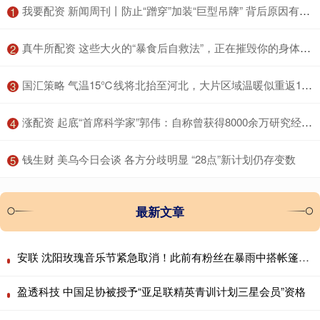
​我要配资 新闻周刊丨防止“蹭穿”加装“巨型吊牌” 背后原因有些无奈
1
​真牛所配资 这些大火的“暴食后自救法”，正在摧毁你的身体！很多人中招
2
​国汇策略 气温15℃线将北抬至河北，大片区域温暖似重返10月，说好的冷空气降温呢？
3
​涨配资 起底“首席科学家”郭伟：自称曾获得8000余万研究经费，关联9家企业，不发工资被多家法院“限高”；其博导申报材料曝光
4
​钱生财 美乌今日会谈 各方分歧明显 “28点”新计划仍存变数
5
最新文章
安联 沈阳玫瑰音乐节紧急取消！此前有粉丝在暴雨中搭帐篷通宵排队
盈透科技 中国足协被授予“亚足联精英青训计划三星会员”资格