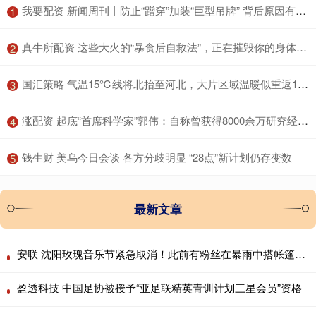
​我要配资 新闻周刊丨防止“蹭穿”加装“巨型吊牌” 背后原因有些无奈
1
​真牛所配资 这些大火的“暴食后自救法”，正在摧毁你的身体！很多人中招
2
​国汇策略 气温15℃线将北抬至河北，大片区域温暖似重返10月，说好的冷空气降温呢？
3
​涨配资 起底“首席科学家”郭伟：自称曾获得8000余万研究经费，关联9家企业，不发工资被多家法院“限高”；其博导申报材料曝光
4
​钱生财 美乌今日会谈 各方分歧明显 “28点”新计划仍存变数
5
最新文章
安联 沈阳玫瑰音乐节紧急取消！此前有粉丝在暴雨中搭帐篷通宵排队
盈透科技 中国足协被授予“亚足联精英青训计划三星会员”资格