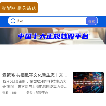
配配网 相关话题
搜索
壹策略 共启数字文化新生态｜东方网与上海电信达成战略合作，携手促进文化科技融合发展
12月5日壹策略，在“2025数字科技生态大
会”期间，东方网与上海电信围绕算力普惠
与人工智能融合发展达成重要共识，正式
查看：186
分类：配资平台
签署《共同推进数字文化发展战略协
议》，标志....