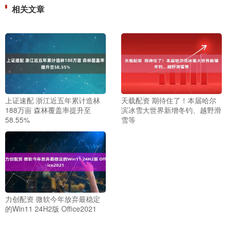
相关文章
上证速配 浙江近五年累计造林
天载配资 期待住了！本届哈尔
188万亩 森林覆盖率提升至
滨冰雪大世界新增冬钓、越野滑
58.55%
雪等
力创配资 微软今年放弃最稳定
的Win11 24H2版 Office2021