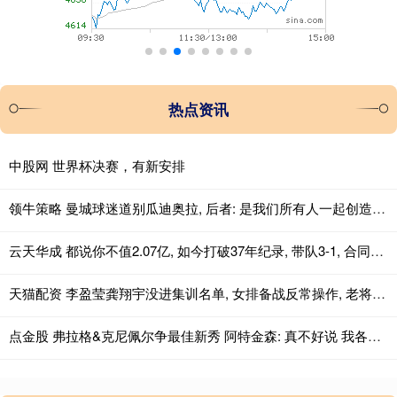
热点资讯
中股网 世界杯决赛，有新安排
领牛策略 曼城球迷道别瓜迪奥拉, 后者: 是我们所有人一起创造了情感
云天华成 都说你不值2.07亿, 如今打破37年纪录, 带队3-1, 合同成白菜价
天猫配资 李盈莹龚翔宇没进集训名单, 女排备战反常操作, 老将新人各司其职
点金股 弗拉格&克尼佩尔争最佳新秀 阿特金森: 真不好说 我各投半票吧