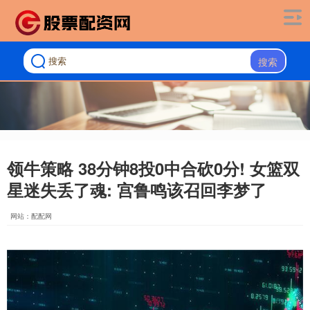
搜索
领牛策略 38分钟8投0中合砍0分! 女篮双
星迷失丢了魂: 宫鲁鸣该召回李梦了
网站：配配网