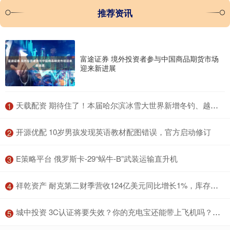
推荐资讯
富途证券 境外投资者参与中国商品期货市场
迎来新进展
​天载配资 期待住了！本届哈尔滨冰雪大世界新增冬钓、越野滑雪等
1
​开源优配 10岁男孩发现英语教材配图错误，官方启动修订
2
​E策略平台 俄罗斯卡-29“蜗牛-B”武装运输直升机
3
​祥乾资产 耐克第二财季营收124亿美元同比增长1%，库存改善，北美市场回暖 | 财报见闻
4
​城中投资 3C认证将要失效？你的充电宝还能带上飞机吗？答案来了！
5