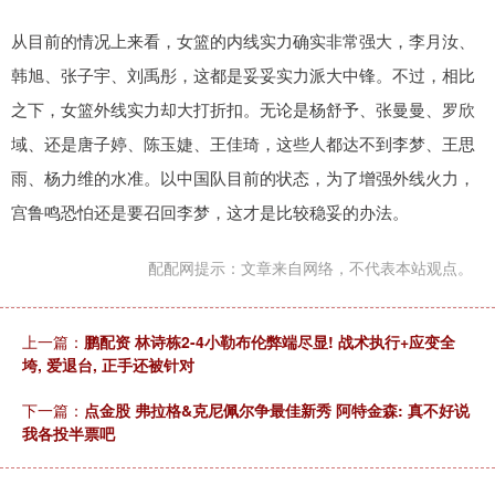
从目前的情况上来看，女篮的内线实力确实非常强大，李月汝、
韩旭、张子宇、刘禹彤，这都是妥妥实力派大中锋。不过，相比
之下，女篮外线实力却大打折扣。无论是杨舒予、张曼曼、罗欣
域、还是唐子婷、陈玉婕、王佳琦，这些人都达不到李梦、王思
雨、杨力维的水准。以中国队目前的状态，为了增强外线火力，
宫鲁鸣恐怕还是要召回李梦，这才是比较稳妥的办法。
配配网提示：文章来自网络，不代表本站观点。
上一篇：
鹏配资 林诗栋2-4小勒布伦弊端尽显! 战术执行+应变全
垮, 爱退台, 正手还被针对
下一篇：
点金股 弗拉格&克尼佩尔争最佳新秀 阿特金森: 真不好说
我各投半票吧