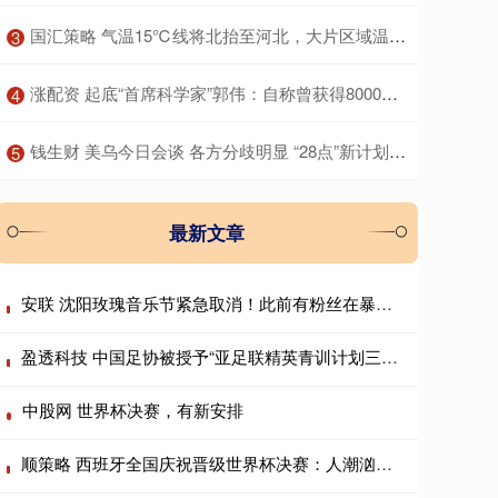
​国汇策略 气温15℃线将北抬至河北，大片区域温暖似重返10月，说好的冷空气降温呢？
3
​涨配资 起底“首席科学家”郭伟：自称曾获得8000余万研究经费，关联9家企业，不发工资被多家法院“限高”；其博导申报材料曝光
4
​钱生财 美乌今日会谈 各方分歧明显 “28点”新计划仍存变数
5
最新文章
安联 沈阳玫瑰音乐节紧急取消！此前有粉丝在暴雨中搭帐篷通宵排队
盈透科技 中国足协被授予“亚足联精英青训计划三星会员”资格
中股网 世界杯决赛，有新安排
顺策略 西班牙全国庆祝晋级世界杯决赛：人潮汹涌车难行 众人模仿“维京划船”