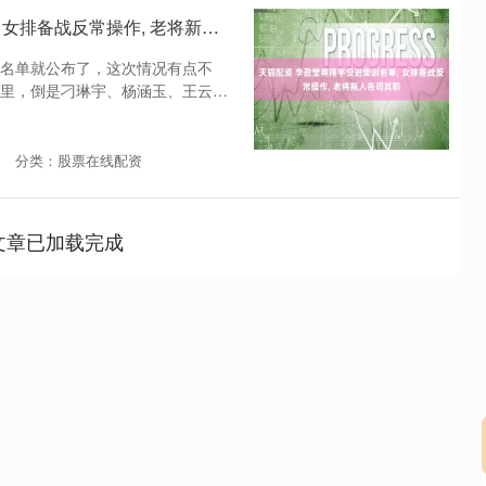
天猫配资 李盈莹龚翔宇没进集训名单, 女排备战反常操作, 老将新人各司其职
名单就公布了，这次情况有点不
里，倒是刁琳宇、杨涵玉、王云蕗
分类：股票在线配资
文章已加载完成