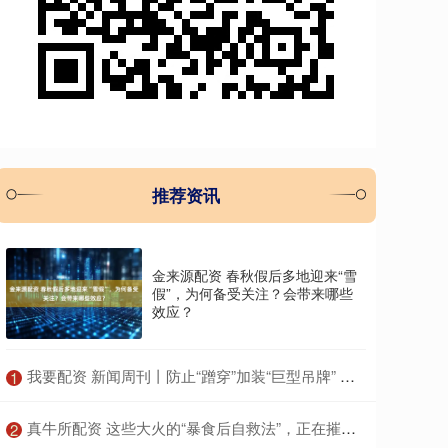
推荐资讯
金来源配资 春秋假后多地迎来“雪
假”，为何备受关注？会带来哪些
效应？
​我要配资 新闻周刊丨防止“蹭穿”加装“巨型吊牌” 背后原因有些无奈
1
​真牛所配资 这些大火的“暴食后自救法”，正在摧毁你的身体！很多人中招
2